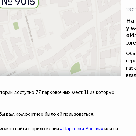
13.0
На 
у 
«И
эле
Оба 
пер
парк
вла
тории доступно 77 парковочных мест, 11 из которых
бы вам комфортнее было ей пользоваться.
 можно найти в приложении
«Парковки России»
или на