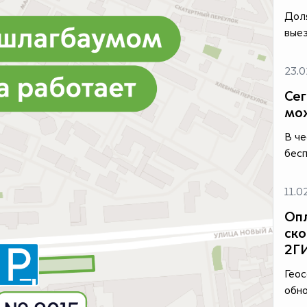
Доля
выез
23.0
Сег
мо
В че
бесп
11.0
Опл
ско
2Г
Гео
обно