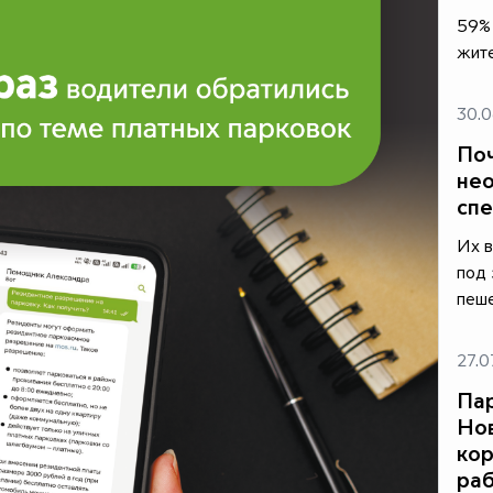
59% 
жите
30.0
Поч
нео
спе
Их в
под 
пеш
27.0
Пар
Нов
кор
ра