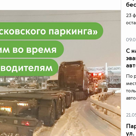
бе
23 ф
оста
09.0
С н
эва
ав
По 
мест
толь
авто
21.0
Пар
ул.