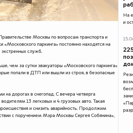
ра
На е
и ос
Правительстве Москвы по вопросам транспорта и
15.0
и «Московского паркинга» постоянно находятся на
225
и экстренных служб.
поз
до
ньше, чем за сутки эвакуаторы «Московского паркинга»
орые попали в ДТП или вышли из строя, в безопасные
Рез
возм
бесп
 на дорогах в снегопад. С вечера четверга
зани
водителям 13 легковых и 4 грузовых авто. Такая
«Пар
происшествия и снизить аварийность. Продолжим
раз
тствии с поручением Мэра Москвы Сергея Собянина»,